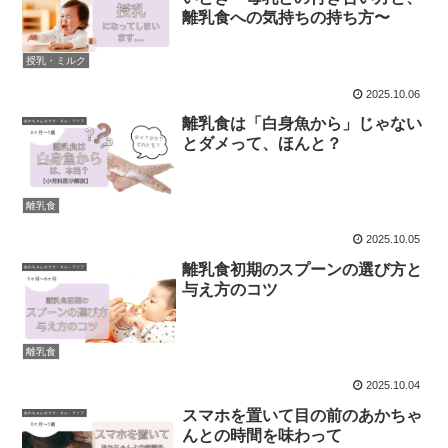
離乳食への気持ちの持ち方〜
授乳・ミルク
2025.10.06
離乳食は「白身魚から」じゃない
とダメって、ほんと？
離乳食
2025.10.05
離乳食初期のスプーンの選び方と
与え方のコツ
離乳食
2025.10.04
スマホを置いて目の前のあかちゃ
んとの時間を味わって